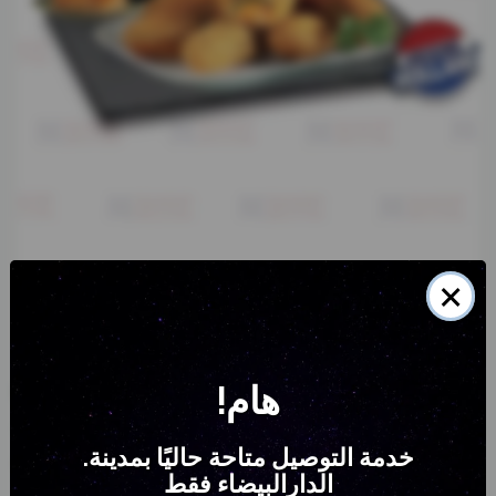
×
!هام
Fromage panné au poivrons mexicains
.خدمة التوصيل متاحة حاليًا بمدينة
137
د.م.
الدارالبيضاء فقط