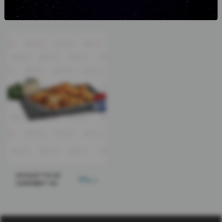
MOZZARELLA STICKS
47
د.م.
ONION RINGS 1KG
108
د.م.
1KG
CROQUETTES DE
139
د.م.
CAMEMBERT 1KG