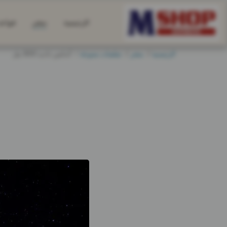
الرئيسية
متجر
قواعد
الرئيسية
متجر
صلصات متنوعة
أندلس داديد 300 مل