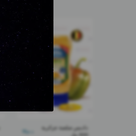
.
داديس صلصة جزائرية
د.م.
18
300 مل