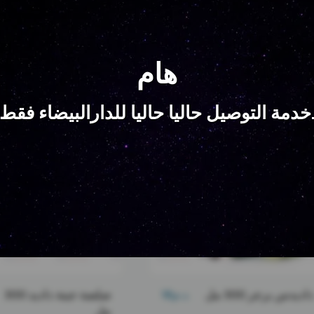
منتجات متعلقة
هام
خدمة التوصيل حاليا حاليا للدارالبيضاء فقط
د.م.
18
داديدس برجر 300 مل
صلصة جبنة داديد 300
مل