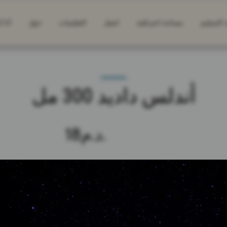
 التسليم
مساحة احترافية
اتصل
التعليمات
حول
أنا 
أندلس داديد 300 مل
د.م.
18