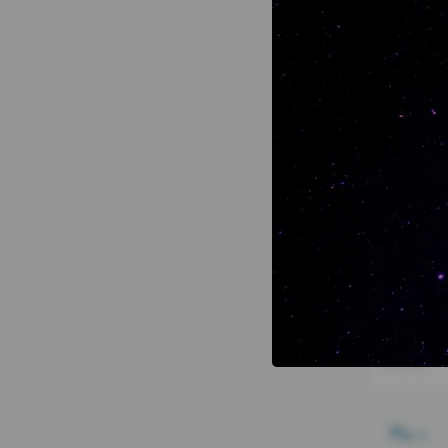
د.م.
18